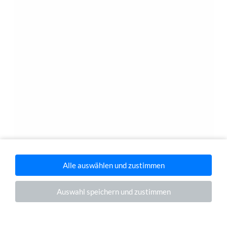
Deutscher
Kosmetikpreis
2018
HOME
KONTAKT
TERMIN BUCHEN
Alle auswählen und zustimmen
Auswahl speichern und zustimmen
Impressum
|
Datenschutz
| Konzeption, Fotografie & Webdesign
Markus
Edgar Ruf
&
Herrmann Art