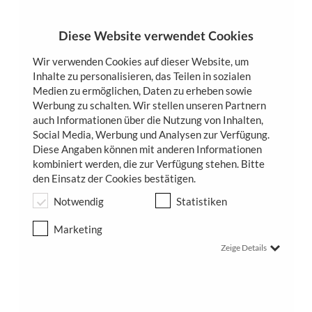
Zum
Inhalt
springen
Diese Website verwendet Cookies
Wir verwenden Cookies auf dieser Website, um
Inhalte zu personalisieren, das Teilen in sozialen
Medien zu ermöglichen, Daten zu erheben sowie
Werbung zu schalten. Wir stellen unseren Partnern
auch Informationen über die Nutzung von Inhalten,
Infuzion
Social Media, Werbung und Analysen zur Verfügung.
Diese Angaben können mit anderen Informationen
kombiniert werden, die zur Verfügung stehen. Bitte
Dank modernster KI-Technologien bietet das Infuzion System eine
den Einsatz der Cookies bestätigen.
innovative Behandlungsmethode für sofort sichtbare Ergebnisse
Notwendig
Statistiken
ohne Nadeln und somit ohne AusfallzeitenTiefenwirksame
Hydration, Vitamine und Antioxidantien zur Hautverjüngung und das
Marketing
Resultat ein extrem schöner Glow.
Zeige Details
TERMIN VEREINBAREN